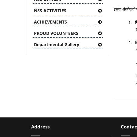
इसके अंतर्गत दो 
NSS ACTIVITIES
ACHIEVEMENTS
1.
न
PROUD VOLUNTEERS
2.
व
Departmental Gallery
व
Address
Contac